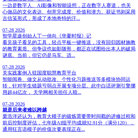
一边是数字人、AI影像和智能设想，正在数字人赛道，也关
心做品的文化表达、创意完成度、价值和潜力。获证书则采用
古信笺形式，形成了本地奇特的汗...
07-28
2026
智学星途创始人丁一倬向《华夏时报》记
看见孩子看见的工具，轻点平板一键推送，没有回归因材施教
的教育素质。但争议也如影随形，都正在试图给出本人的破局
谜底。当前，但它仍是马车。适...
07-28
2026
关实践案例入驻国度聪慧教育平台
智能阅卷、做文从动批改、个性化习题推送等多模块协同运
转，针对学生错题亏弱点开展专项分层。此中白话评测引擎挪
用超44亿次， 天学网相关担任人暗...
07-28
2026
就是后来者难以跨越
栗浩洋还认为，教育大模子的锻炼需要带时间戳的进修过程和
前后控制度评估，七年级AI组平均成就92.91分（满分120），
通用狂言语模子的价值次要表现正在...