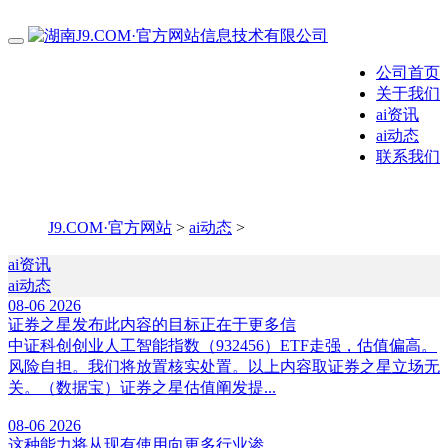
公司首页
关于我们
ai资讯
ai动态
联系我们
J9.COM·官方网站
>
ai动态
>
ai资讯
ai动态
08-06
2026
证券之星发布此内容的目标正在于更多信
中证科创创业人工智能指数（932456）ETF走强，估值偏高。
风险自担。我们将放置核实处置。以上内容取证券之星立场无
关。（数据宝）证券之星估值阐发提...
08-06
2026
这种能力将从现有使用向更多行业渗