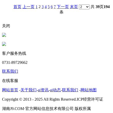
首页
上一页
1
2
3
4
5
6
7
下一页
末页
共
39
页
194
条
关闭
客户服务热线
0731-89729662
联系我们
在线客服
网站首页
-
关于我们
-
ai资讯
-
ai动态
-
联系我们
-
网站地图
Copyright © 2013 - 2025 All Rights Reserved.ICP经营许可证
湖南J9.COM·官方网站信息技术有限公司 版权所属