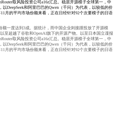
Router取风险投资公司a16z汇总。稳居开源模子全球第一，中
以DeepSeek和阿里巴巴的Qwen（千问）为代表，以较低的价
25年11月的平均市场份额来看，正在日经针对92个次要模子的日语
份额一度达到3成。据统计，而中国企业则接踵投放了开源模
机能以至超越了谷歌和OpenAI旗下的开源产物。以至日本国立谍报
Router取风险投资公司a16z汇总。稳居开源模子全球第一，中
以DeepSeek和阿里巴巴的Qwen（千问）为代表，以较低的价
25年11月的平均市场份额来看，正在日经针对92个次要模子的日语