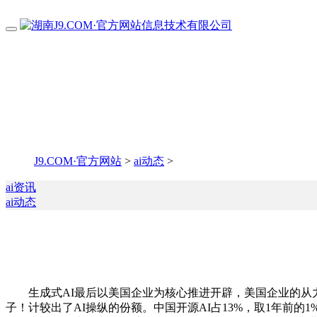
J9.COM·官方网站
>
ai动态
>
ai资讯
ai动态
生成式AI最后以美国企业为核心推进开辟，美国企业的从力
子！计较出了AI操纵的份额。中国开源AI占13%，取1年前的1