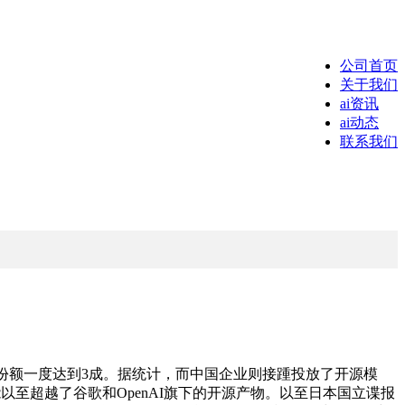
公司首页
关于我们
ai资讯
ai动态
联系我们
份额一度达到3成。据统计，而中国企业则接踵投放了开源模
机能以至超越了谷歌和OpenAI旗下的开源产物。以至日本国立谍报