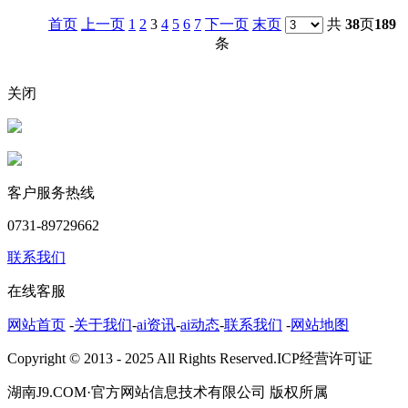
首页
上一页
1
2
3
4
5
6
7
下一页
末页
共
38
页
189
条
关闭
客户服务热线
0731-89729662
联系我们
在线客服
网站首页
-
关于我们
-
ai资讯
-
ai动态
-
联系我们
-
网站地图
Copyright © 2013 - 2025 All Rights Reserved.ICP经营许可证
湖南J9.COM·官方网站信息技术有限公司 版权所属