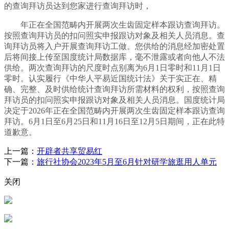
的查询拜访员达到您家进行查询拜访时，
年正在全国范畴内开展两次生齿固定样本跟访查询拜访。
按照查询拜访员的扣问照实申报跟访对象及相关人员消息。查
询拜访员将入户开展查询拜访工做。您供给的消息经加密处置
后将间接上传至国度统计局数据库，毫不泄露或者向他人不法
供给。两次查询拜访的尺度时点别离为6月1日零时和11月1日
零时。认实履行《中华人平易近国统计法》关于实正在、精
确、完整、及时供给统计查询拜访所需材料的权利，按照查询
拜访员的扣问照实申报跟访对象及相关人员消息。国度统计局
决定于2026年正在全国范畴内开展两次生齿固定样本跟访查询
拜访。6月1日至6月25日和11月16日至12月5日期间，正在此特
道歉意。
上一篇：
开辟者共享贸易红
下一篇：
旅行社协会2023年5月至6月针对研学旅逛用人单元
关闭