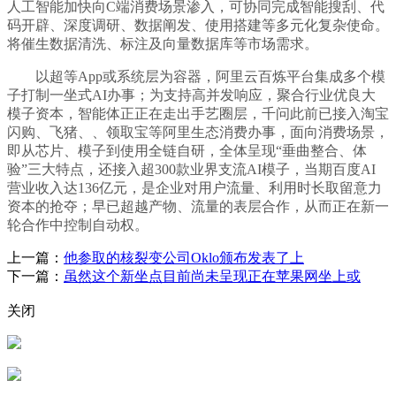
人工智能加快向C端消费场景渗入，可协同完成智能搜刮、代
码开辟、深度调研、数据阐发、使用搭建等多元化复杂使命。
将催生数据清洗、标注及向量数据库等市场需求。
以超等App或系统层为容器，阿里云百炼平台集成多个模
子打制一坐式AI办事；为支持高并发响应，聚合行业优良大
模子资本，智能体正正在走出手艺圈层，千问此前已接入淘宝
闪购、飞猪、、领取宝等阿里生态消费办事，面向消费场景，
即从芯片、模子到使用全链自研，全体呈现“垂曲整合、体
验”三大特点，还接入超300款业界支流AI模子，当期百度AI
营业收入达136亿元，是企业对用户流量、利用时长取留意力
资本的抢夺；早已超越产物、流量的表层合作，从而正在新一
轮合作中控制自动权。
上一篇：
他参取的核裂变公司Oklo颁布发表了上
下一篇：
虽然这个新坐点目前尚未呈现正在苹果网坐上或
关闭