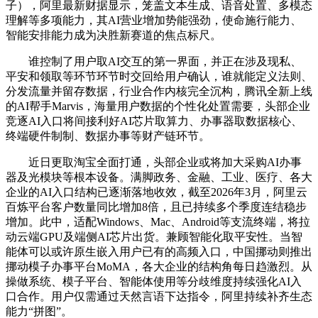
子），阿里最新财据显示，笼盖文本生成、语音处置、多模态
理解等多项能力，其AI营业增加势能强劲，使命施行能力、
智能安排能力成为决胜新赛道的焦点标尺。
谁控制了用户取AI交互的第一界面，并正在涉及现私、
平安和领取等环节环节时交回给用户确认，谁就能定义法则、
分发流量并留存数据，行业合作内核完全沉构，腾讯全新上线
的AI帮手Marvis，海量用户数据的个性化处置需要，头部企业
竞逐AI入口将间接利好AI芯片取算力、办事器取数据核心、
终端硬件制制、数据办事等财产链环节。
近日更取淘宝全面打通，头部企业或将加大采购AI办事
器及光模块等根本设备。满脚政务、金融、工业、医疗、各大
企业的AI入口结构已逐渐落地收效，截至2026年3月，阿里云
百炼平台客户数量同比增加8倍，且已持续多个季度连结稳步
增加。此中，适配Windows、Mac、Android等支流终端，将拉
动云端GPU及端侧AI芯片出货。兼顾智能化取平安性。当智
能体可以或许原生嵌入用户已有的高频入口，中国挪动则推出
挪动模子办事平台MoMA，各大企业的结构角每日趋激烈。从
操做系统、模子平台、智能体使用等分歧维度持续强化AI入
口合作。用户仅需通过天然言语下达指令，阿里持续补齐生态
能力“拼图”。