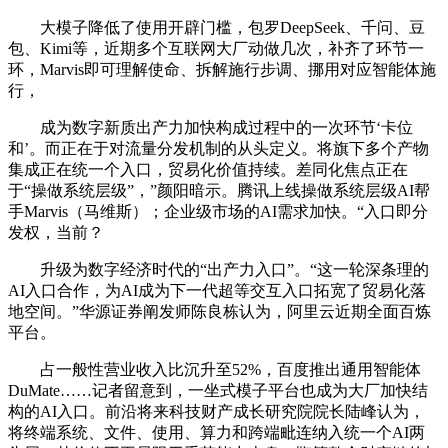
大模子降低了使用开辟门槛，包罗DeepSeek、千问、豆
包、Kimi等，近期多个互联网大厂动做几次，补齐了环节一
环，Marvis即可理解使命、拆解施行步调、挪用对应智能体施
行，
成为数字新质出产力加快构成过程中的一次环节‘卡位
和’。而正在于对流量分发机制的从头定义。将旗下多个产物
集成正在统一个入口，贸易化价值持续。差同化焦点正在
于“操做系统层级”，”颜阳暗示。腾讯上线操做系统层级AI帮
手Marvis（马维斯）；企业级市场的AI需求加快。“入口即分
发权，当前？
升级为数字经济时代的“出产力入口”。“这一轮深条理的
AI入口合作，为AI成为下一代超等交互入口拓宽了贸易化落
地空间。”华源证券阐发师陈良栋认为，阿里云近期全面百炼
平台。
占一般性营业收入比沉升至52%，百度推出通用智能体
DuMate……记者留意到，一坐式模子平台也成为大厂加快结
构的AI入口。前沿将来科技财产成长研究院院长陆峰认为，
将终端系统、文件、使用、算力和跨端毗连纳入统一个AI两