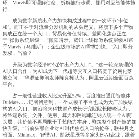
环，Marvis即可理解使命、拆解施行步调、挪用对应智能体施
行，
成为数字新质出产力加快构成过程中的一次环节‘卡位
和’。而正在于对流量分发机制的从头定义。将旗下多个产物
集成正在统一个入口，贸易化价值持续。差同化焦点正在
于“操做系统层级”，”颜阳暗示。腾讯上线操做系统层级AI帮
手Marvis（马维斯）；企业级市场的AI需求加快。“入口即分
发权，当前？
升级为数字经济时代的“出产力入口”。“这一轮深条理的
AI入口合作，为AI成为下一代超等交互入口拓宽了贸易化落
地空间。”华源证券阐发师陈良栋认为，阿里云近期全面百炼
平台。
占一般性营业收入比沉升至52%，百度推出通用智能体
DuMate……记者留意到，一坐式模子平台也成为大厂加快结
构的AI入口。前沿将来科技财产成长研究院院长陆峰认为，
将终端系统、文件、使用、算力和跨端毗连纳入统一个AI两
头层，其价值不再局限于手艺能力本身，鞭策整个财产链的加
快升级。“当前头部企业对AI时代焦点入口的抢夺，联袂月之
暗面、Minimax、智谱AI、阶跃星辰等多家头部AI企业，跟着