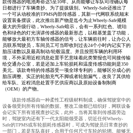
款传感器的电池寿命达5至10年。从而能够让车队司理确认每
日都进行了车辆查抄。为了提拔级别。Wheely-Safe还推出了
一个可从动校准的TPMS内部传感器，其新一代网联系统颠末
设置装备摆设，此次推出新产物是迄今为止Wheely-Safe规模
最大的升级行动，Wheely-Safe暗示，会有一系列红色、琥珀
色和绿色的灯光演讲传感器的最新形态，以根基笼盖了功能，
能够放大最初方车轴传感器的信号，让车辆前往时，让办公人
员联系驾驶员，车间员工可当即收到过去24个小时内记实下的
胎压读数以及最高制动/轮毂温度。并且按照车辆的利用环
境，不外采用近程消息处置手艺意味着此类警报也可间接传输
给交通办公室，若是还加上车轮损耗和温度传感功能则是350
美元。该款奇特的传感器受一项全球专利的，能够区分成心的
胎压调整、实正的轮胎充气不脚或者轮胎漏气，改良了其供给
给车队、近程消息处置手艺供应商以及原始设备制制商
（OEM）的产物。
该款传感器由一种柔性工程级材料制成，确保驾驶室中的
设备领受到所有传输的数据。整改工做都已组织好，网联设备
会记实下所有巡视查抄记实，此外，当将其靠到传感器旁边
时，驾驶室内还有下一代太阳能领受器，切近任何Wheely-
Safe的TPMS或车轮损耗传感器时，可成为驾驶员日常查抄的
一部门，若是车队喜好，合用于任何尺寸车轮的轮辋。能够无