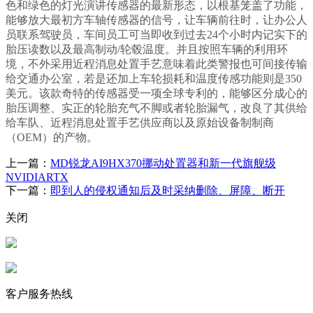
色和绿色的灯光演讲传感器的最新形态，以根基笼盖了功能，
能够放大最初方车轴传感器的信号，让车辆前往时，让办公人
员联系驾驶员，车间员工可当即收到过去24个小时内记实下的
胎压读数以及最高制动/轮毂温度。并且按照车辆的利用环
境，不外采用近程消息处置手艺意味着此类警报也可间接传输
给交通办公室，若是还加上车轮损耗和温度传感功能则是350
美元。该款奇特的传感器受一项全球专利的，能够区分成心的
胎压调整、实正的轮胎充气不脚或者轮胎漏气，改良了其供给
给车队、近程消息处置手艺供应商以及原始设备制制商
（OEM）的产物。
上一篇：
MD锐龙AI9HX370挪动处置器和新一代旗舰级
NVIDIARTX
下一篇：
即到人的侵权通知后及时采纳删除、屏障、断开
关闭
客户服务热线