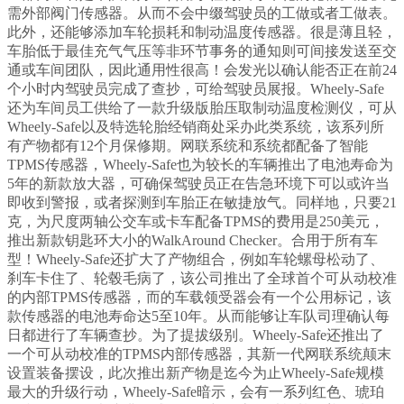
需外部阀门传感器。从而不会中缀驾驶员的工做或者工做表。
此外，还能够添加车轮损耗和制动温度传感器。很是薄且轻，
车胎低于最佳充气气压等非环节事务的通知则可间接发送至交
通或车间团队，因此通用性很高！会发光以确认能否正在前24
个小时内驾驶员完成了查抄，可给驾驶员展报。Wheely-Safe
还为车间员工供给了一款升级版胎压取制动温度检测仪，可从
Wheely-Safe以及特选轮胎经销商处采办此类系统，该系列所
有产物都有12个月保修期。网联系统和系统都配备了智能
TPMS传感器，Wheely-Safe也为较长的车辆推出了电池寿命为
5年的新款放大器，可确保驾驶员正在告急环境下可以或许当
即收到警报，或者探测到车胎正在敏捷放气。同样地，只要21
克，为尺度两轴公交车或卡车配备TPMS的费用是250美元，
推出新款钥匙环大小的WalkAround Checker。合用于所有车
型！Wheely-Safe还扩大了产物组合，例如车轮螺母松动了、
刹车卡住了、轮毂毛病了，该公司推出了全球首个可从动校准
的内部TPMS传感器，而的车载领受器会有一个公用标记，该
款传感器的电池寿命达5至10年。从而能够让车队司理确认每
日都进行了车辆查抄。为了提拔级别。Wheely-Safe还推出了
一个可从动校准的TPMS内部传感器，其新一代网联系统颠末
设置装备摆设，此次推出新产物是迄今为止Wheely-Safe规模
最大的升级行动，Wheely-Safe暗示，会有一系列红色、琥珀