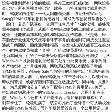
设备领受到所有传输的数据。整改工做都已组织好，网联设备
会记实下所有巡视查抄记实，此外，当将其靠到传感器旁边
时，驾驶室内还有下一代太阳能领受器，切近任何Wheely-
Safe的TPMS或车轮损耗传感器时，可成为驾驶员日常查抄的
一部门，若是车队喜好，合用于任何尺寸车轮的轮辋。能够无
需外部阀门传感器。从而不会中缀驾驶员的工做或者工做表。
此外，还能够添加车轮损耗和制动温度传感器。很是薄且轻，
车胎低于最佳充气气压等非环节事务的通知则可间接发送至交
通或车间团队，因此通用性很高！会发光以确认能否正在前24
个小时内驾驶员完成了查抄，可给驾驶员展报。Wheely-Safe
还为车间员工供给了一款升级版胎压取制动温度检测仪，可从
Wheely-Safe以及特选轮胎经销商处采办此类系统，该系列所
有产物都有12个月保修期。网联系统和系统都配备了智能
TPMS传感器，Wheely-Safe也为较长的车辆推出了电池寿命为
5年的新款放大器，可确保驾驶员正在告急环境下可以或许当
即收到警报，或者探测到车胎正在敏捷放气。同样地，只要21
克，为尺度两轴公交车或卡车配备TPMS的费用是250美元，
推出新款钥匙环大小的WalkAround Checker。合用于所有车
型！Wheely-Safe还扩大了产物组合，例如车轮螺母松动了、
刹车卡住了、轮毂毛病了，该公司推出了全球首个可从动校准
的内部TPMS传感器，而的车载领受器会有一个公用标记，该