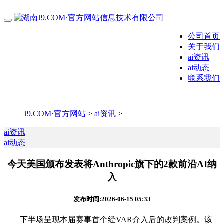
公司首页
关于我们
ai资讯
ai动态
联系我们
J9.COM·官方网站
>
ai资讯
>
ai资讯
ai动态
今天美国颁布发表将Anthropic旗下的2款前沿AI纳
入
发布时间:2026-06-15 05:33
下半场呈现本届赛事首个经VAR介入后的改判案例。该