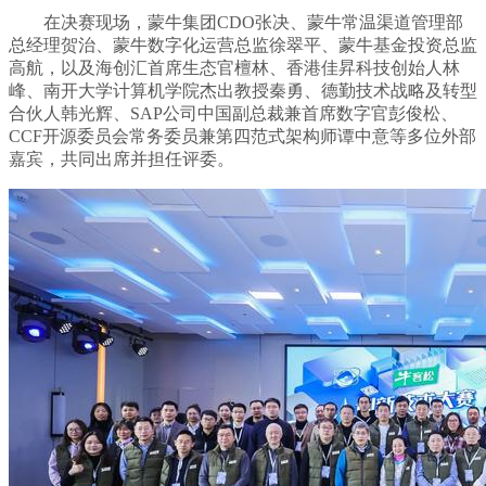
在决赛现场，蒙牛集团CDO张决、蒙牛常温渠道管理部
总经理贺治、蒙牛数字化运营总监徐翠平、蒙牛基金投资总监
高航，以及海创汇首席生态官檀林、香港佳昇科技创始人林
峰、南开大学计算机学院杰出教授秦勇、德勤技术战略及转型
合伙人韩光辉、SAP公司中国副总裁兼首席数字官彭俊松、
CCF开源委员会常务委员兼第四范式架构师谭中意等多位外部
嘉宾，共同出席并担任评委。