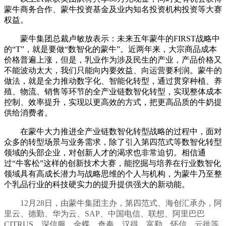
蒙牛商务合作、蒙牛投资基金及业内知名投资机构投资等大赛
权益。
蒙牛集团总裁卢敏放表示：未来五年蒙牛的FIRST战略中
的“T”，就是要做“数智化的蒙牛”。近两年来，大宗商品成本
价格普遍上涨，但是，乳业作为涉及民生的产业，产品价格又
不能波动太大，我们只能向内要效益、向运营要利润。蒙牛的
做法，就是全力推动数字化、智能化转型，通过贯穿种植、养
殖、物流、销售等环节的全产业链数智化转型，实现整体成本
控制、效率提升，实现以更高效的方式，把更高品质的牛奶提
供给消费者。
在蒙牛大力推进全产业链数智化转型战略的过程中，面对
众多的转型场景与业务需求，除了引入第四范式等数智化转型
领域的头部企业，对创新人才的渴求也非常迫切。相信通
过“牛客松”这样的创新技术大赛，能挖掘与培养在行业数智化
领域具有高成长潜力与战略思维的个人与机构，为蒙牛乃至整
个乳品行业的科技硬实力的提升提供强大的新动能。
12月28日，由蒙牛集团主办，第四范式、海创汇承办，阿
里云、德勤、华为云、SAP、中国电信、联想、阿里巴巴
CITRUS、深信服、金蝶、奇秦、汉得、富勒、怀信、云徙等