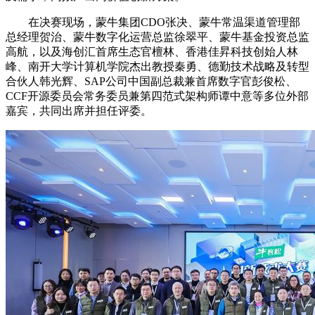
在决赛现场，蒙牛集团CDO张决、蒙牛常温渠道管理部
总经理贺治、蒙牛数字化运营总监徐翠平、蒙牛基金投资总监
高航，以及海创汇首席生态官檀林、香港佳昇科技创始人林
峰、南开大学计算机学院杰出教授秦勇、德勤技术战略及转型
合伙人韩光辉、SAP公司中国副总裁兼首席数字官彭俊松、
CCF开源委员会常务委员兼第四范式架构师谭中意等多位外部
嘉宾，共同出席并担任评委。