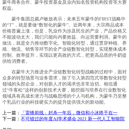
蒙牛商务合作、蒙牛投资基金及业内知名投资机构投资等大赛
权益。
蒙牛集团总裁卢敏放表示：未来五年蒙牛的FIRST战略中
的“T”，就是要做“数智化的蒙牛”。近两年来，大宗商品成本
价格普遍上涨，但是，乳业作为涉及民生的产业，产品价格又
不能波动太大，我们只能向内要效益、向运营要利润。蒙牛的
做法，就是全力推动数字化、智能化转型，通过贯穿种植、养
殖、物流、销售等环节的全产业链数智化转型，实现整体成本
控制、效率提升，实现以更高效的方式，把更高品质的牛奶提
供给消费者。
在蒙牛大力推进全产业链数智化转型战略的过程中，面对
众多的转型场景与业务需求，除了引入第四范式等数智化转型
领域的头部企业，对创新人才的渴求也非常迫切。相信通
过“牛客松”这样的创新技术大赛，能挖掘与培养在行业数智化
领域具有高成长潜力与战略思维的个人与机构，为蒙牛乃至整
个乳品行业的科技硬实力的提升提供强大的新动能。
上一篇：
「雷锋前线」封杀一年后，微信和小冰终于在一
下一篇：
不可错过的年度AI学术盛会 2021 新一代人工智能院