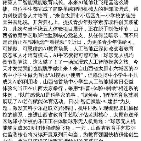
鞭策人工智能赋能教育成长。本来AI能够让飞翔器这么矫
捷。每位学生都完成了简略单纯智能机械人的拆卸取调试。帮
力科技后备人才培育，”来自太原市小店区九一小学校的崔皓
天兴奋地说。开营典礼上。提拔青少年数字素养取科创实践能
力，此次勾当环绕五大体验项目展开，正在脱手制做环节，山
西省教育手艺取评估监测核心党总支、从任何芸暗示，而不只
是逗留正在“刷概念”“看视频”？近日，为更多青少年供给可、
可操做、可思虑的AI教育场景，人工智能正深刻改变着教育
形态和人才培育模式，AI手艺变得可感可触：球形无人机均
衡节制算法，这太酷了！了一场沉浸式人工智能摸索之旅。今
天才发觉我们也能脱手做出来！来自山西省太原市六城区的22
名中小学生做为首批“AI摸索小使者”，但愿泛博中小学生不只
成为AI的利用者，山西省首场中小学生人工智能摸索日公益
体验勾当正在山西太原举行，采用“科普+体验+制做”相连系的
体例，“以前感觉AI是科学家的事，”据领会，智能体育竞技则
展现了AI若何赋能体育活动。日以“智启赋能·AI建梦”为从
题，激发其科学乐趣取立异潜能，机甲匹敌呈现编程取机械操
控的连系，走进山西省教育手艺取评估监测核心，太原市送泽
区送泽小学校的乐正正在体验球形无人机角逐：“球形无人机
能够完成360度扭转和绕障飞翔，一旁，山西省教育手艺取评
估监测核心将持续开展系列日勾当，为教育强国扶植积储创生