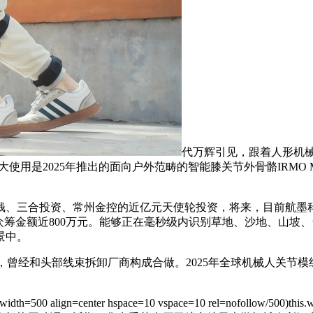
代万辉引见，跟着人形机
用是2025年推出的面向户外范畴的智能膝关节外骨骼IRMO M
三合投资、常州金控的近亿元天使轮投资，将来，目前航墨科
众筹金额近800万元。能够正在毫秒级内识别草地、沙地、山坡
景中。
束拆卸厂商构成合做。2025年全球机械人关节模组市场规模约为100亿美元
er hspace=10 vspace=10 rel=nofollow/500)this.width=50