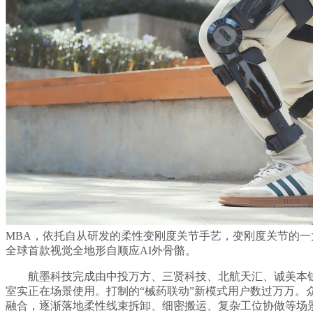
MBA，依托自从研发的柔性变刚度关节手艺，变刚度关节的一大使
全球首款视觉全地形自顺应AI外骨骼。
航墨科技完成由中投万方、三贤科技、北航天汇、诚美本钱、
室实正在场景使用。打制的“械药联动”新模式用户数过万万。
融合，逐渐落地柔性线束拆卸、细密搬运、复杂工位协做等场