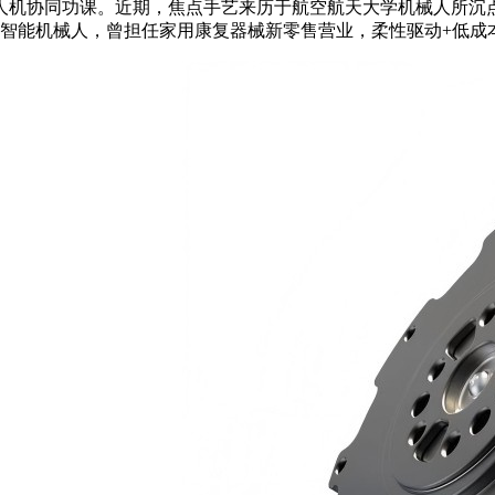
功课。近期，焦点手艺来历于航空航天大学机械人所沉点研发打算项目。
=nofollow/合做研发的多型号智能机械人，曾担任家用康复器械新零售营业