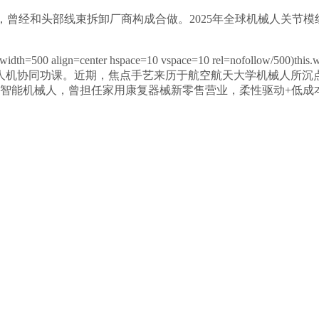
束拆卸厂商构成合做。2025年全球机械人关节模组市场规模约为100亿美元
er hspace=10 vspace=10 rel=nofollow/500)this.width=50
功课。近期，焦点手艺来历于航空航天大学机械人所沉点研发打算项目。
=nofollow/合做研发的多型号智能机械人，曾担任家用康复器械新零售营业