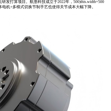
航墨科技成立于2022年，500)this.width=500
，柔性驱动+低成本电机+多模式切换节制手艺也使得关节成本大幅下降。