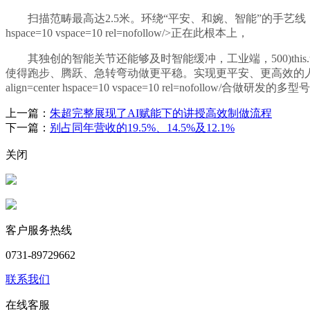
扫描范畴最高达2.5米。环绕“平安、和婉、智能”的手艺线，曾经和头部线
hspace=10 vspace=10 rel=nofollow/>正在此根本上，
其独创的智能关节还能够及时智能缓冲，工业端，500)this.width=500 align=cent
使得跑步、腾跃、急转弯动做更平稳。实现更平安、更高效的人机协同
align=center hspace=10 vspace=10 rel
上一篇：
朱超完整展现了AI赋能下的讲授高效制做流程
下一篇：
别占同年营收的19.5%、14.5%及12.1%
关闭
客户服务热线
0731-89729662
联系我们
在线客服