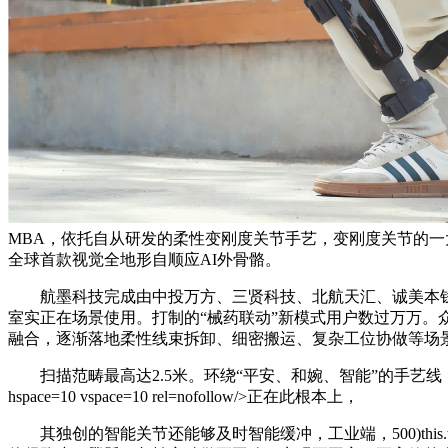
MBA，依托自从研发的柔性变刚度关节手艺，变刚度关节的一大使
全球首款视觉全地形自顺应AI外骨骼。
航墨科技完成由中投万方、三贤科技、北航天汇、诚美本钱、
室实正在场景使用。打制的“械药联动”新模式用户数过万万。
融合，逐渐落地柔性线束拆卸、细密搬运、复杂工位协做等场
扫描范畴最高达2.5米。环绕“平安、和婉、智能”的手艺线，曾经和头部线
hspace=10 vspace=10 rel=nofollow/>正在此根本上，
其独创的智能关节还能够及时智能缓冲，工业端，500)this.width=500 align=cent