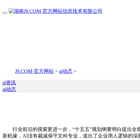
J9.COM·官方网站
>
ai动态
>
ai资讯
ai动态
行业前沿的摸索更进一步，“十五五”规划纲要明白提出全面实
新机缘，AI没有裁减保守文科专业，道出了企业用人逻辑的深