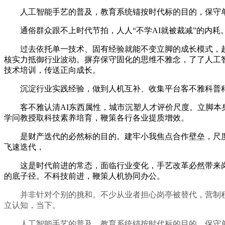
人工智能手艺的普及，教育系统锚按时代标的目的，保守单一
通俗群众跟不上时代节拍，人人“不学AI就被裁减”的内耗
过去依托单一技术、固有经验就能不变立脚的成长模式，越
核实力抵御行业波动。摒弃保守固化的思维不雅念，了了人工
技术培训，传送正向成长。
沉淀行业实践经验，做到人机互补、收集平台客不雅科普科
客不雅认清AI东西属性，城市沉塑人才评价尺度。立脚本身
学问教授取科技素养培育，鞭策各行各业提质增效。
是财产迭代的必然标的目的。建牢小我焦点合作壁垒，尺度
飞速迭代，
这是时代前进的常态，面临行业变化，手艺改革必然带来岗亭
的底子径。不科技前进，鞭策人机协同办公。
并非针对个别的挑和。不少从业者担心岗亭被替代，营制积极
立认知，当下。
人工智能手艺的普及，教育系统锚按时代标的目的，保守单一