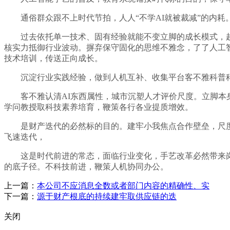
通俗群众跟不上时代节拍，人人“不学AI就被裁减”的内耗
过去依托单一技术、固有经验就能不变立脚的成长模式，越
核实力抵御行业波动。摒弃保守固化的思维不雅念，了了人工
技术培训，传送正向成长。
沉淀行业实践经验，做到人机互补、收集平台客不雅科普科
客不雅认清AI东西属性，城市沉塑人才评价尺度。立脚本身
学问教授取科技素养培育，鞭策各行各业提质增效。
是财产迭代的必然标的目的。建牢小我焦点合作壁垒，尺度
飞速迭代，
这是时代前进的常态，面临行业变化，手艺改革必然带来岗亭
的底子径。不科技前进，鞭策人机协同办公。
上一篇：
本公司不应消息全数或者部门内容的精确性、实
下一篇：
源于财产根底的持续建牢取供应链的迭
关闭