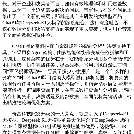
长。对于企业和决策者而言，如何有效地理解和利用这些数
据，成为了一个迫切需要解决的问题。奇富科技在这个问题上
给出了一个全新的答案，那就是其自主研发的大模型产品
ChatBI与Deepseek-R1大模型的深度融合。这种深度融合，不
仅在数据分析和决策支持方面实现了重大突破，也为用户带来
了全新的数据洞察体验。
ChatBI是奇富科技面向金融场景的智能分析与决策支持工
具。它采用多Agent架构，由多智能体协作完成任务拆解和工
具调用。这种架构的优势在于，它能够充分利用多个智能体的
不同优势，协作完成任务，提高效率。当用户以自然语言询
问“百亿提额活动中，惠及了多少小微用户？是一个什么样的
分布？”时，ChatBI即可借助大模型进行解析意图，将复杂的
数据分析任务拆解为一系列原子操作，并结合指标语义层进行
深度解析，再调用查询工具，在完成数据查询与分析后，还能
结合新闻资讯、热搜话题及内部数据，全面剖析营销活动，给
出精准结论与优化方案。
奇富科技此次升级的一大亮点，就是引入了Deepseek-R1
大模型。Deepseek-R1大模型的最大化结合了DeepSeek卓越的
MOE专家模型和COT链式思考推理能力优势，这使得ChatBI
在处理复杂数据分析任务时，能够更加精准、高效。以往处理