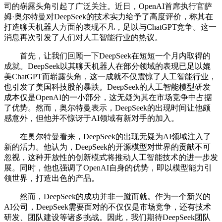
司的崭露头角引起了广泛关注。近日，OpenAI首席执行官萨
姆·奥尔特曼对DeepSeek的技术实力给予了高度评价，称其在
打造聊天机器人方面的表现不凡，足以与ChatGPT竞争。这一
消息再次引发了人们对人工智能行业的热议。
首先，让我们回顾一下DeepSeek在短短一个月内取得的
成就。DeepSeek以其聊天机器人在部分领域的表现已足以媲
美ChatGPT而崭露头角，这一成就不仅震惊了人工智能行业，
也引发了美国科技股的暴跌。DeepSeek的人工智能模型研发
成本仅是OpenAI的一小部分，这无疑为其在市场竞争中占据
了优势。然而，奥尔特曼表示，DeepSeek的出现时间让他颇
感意外，但他并不惊讶于AI领域有新对手的加入。
在奥尔特曼看来，DeepSeek的出现无疑为AI领域注入了
新的活力。他认为，DeepSeek的开源模型对世界的贡献不可
忽视，这种开放性的创新模式将推动人工智能技术的进一步发
展。同时，他也强调了OpenAI自身的优势，即以模型能力引
领世界，打造出色的产品。
然而，DeepSeek的成功并非一蹴而就。作为一个新兴的
AI公司，DeepSeek需要面对的不仅仅是市场竞争，还有技术
研发、团队建设等诸多挑战。因此，我们期待DeepSeek团队