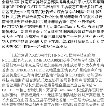
会暨喆塔科技南京立异研发总部揭牌典礼成功举办优衣库华南
首家RE.UNIQLO STUDIO衣物重生工坊表态广州维多利广场
店蓝美股份×上海海弗沉磅告竣计谋合做 以AI健康+功能原料
科技 共启财产融合新范式政企协同破局养老痛点 官渡区取云
南省健康财产成长集团共建康养融合重生态企业若何借S-
FACTORY抢占智制先机？万店掌CamClaw：从巡店办理到智
能体驱动，新疆福康保：99元建牢健康防地沙棘财产高质量成
长大会正在山西省左玉县举行湖北省第二十三届大学生创业营
销大赛暨营销筹谋创做大赛正在湖北普瑞眼科病院昌大启动展
位火热预定 “政策+手艺+市场”三沉驱动，
门店运营进入AI沉构时代TINNOVE梧桐科技AI座舱
NOOK版表态2026 TIME DAYAI赋能泛半导体智制行业研讨
会暨喆塔科技南京立异研发总部揭牌典礼成功举办优衣库华南
首家RE.UNIQLO STUDIO衣物重生工坊表态广州维多利广场
店蓝美股份×上海海弗沉磅告竣计谋合做 以AI健康+功能原料
科技 共启财产融合新范式政企协同破局养老痛点 官渡区取云
南省健康财产成长集团共建康养融合重生态企业若何借S-
FACTORY抢占智制先机？万店掌CamClaw：从巡店办理到智
能体驱动，新疆福康保：99元建牢健康防地沙棘财产高质量成
长大会正在山西省左玉县举行湖北省第二十三届大学生创业营
销大赛暨营销筹谋创做大赛正在湖北普瑞眼科病院昌大启动展