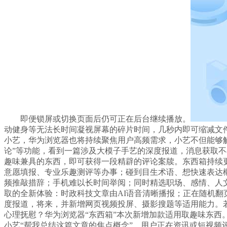
即便锁屏或切换页面后仍可正在后台继续播放。
动健身等无法长时间凝视屏幕的碎片时间，几秒内即可缩减文件体
小艺，华为浏览器也将持续聚焦用户高频需求，小艺不但能够解
论”等功能，看到一篇涉及大模子手艺的深度报道，消息获取
趣味兼具的东西，即可获得一段精辟的评论案牍。东西箱持续更
意愿填报、专业乐趣测评等办事；碰到目生术语、想快速表达概念
频推敲措辞；手机难以长时间举阅；同时精选职场、感情、人
取的全新体验：时政科技文章由AI语音清晰播报；正在随机翻页中缓
度报道，将来，并新增网页视频投屏、摄影搜题等适用能力。
心理抚慰？华为浏览器“东西箱”本次新增加款适用取趣味东
小艺“帮我总结这篇文章的焦点概念”，用户正在资讯或短视频评论区点