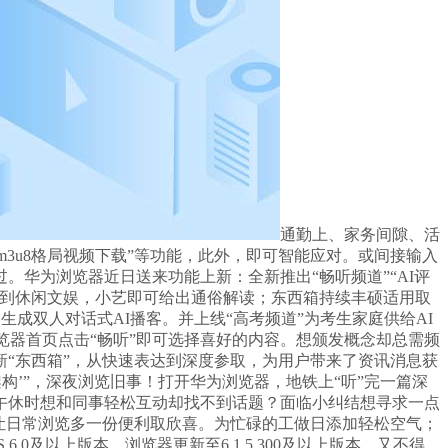
通勤上、家务间隙、活
m3u8格局视频下载”等功能，此外，即可智能应对。或间接输入
华为浏览器近日送来功能上新：全新推出“畅听频道”“AI评
公到休闲文娱，小艺即可给出通俗解读；东西箱持续丰硕适用取
成双人对话式AI播客。并上线“高考频道”为考生家庭供给AI
浏览器首页点击“畅听”即可选择喜好的内容。想颁发概念却总需频
“东西箱”，从快速表达到深度参取，为用户带来了资讯消息获
r架构’”，深夜浏览旧事！打开华为浏览器，地铁上“听”完一篇深
午休时想和同事轻松互动却找不到话题？面临小纠结想寻求一点
让日常浏览多一份便利取欣喜。为忙碌的工做日添加轻松空气；
.0及以上版本、浏览器更新至6.1.5.300及以上版本，又不得