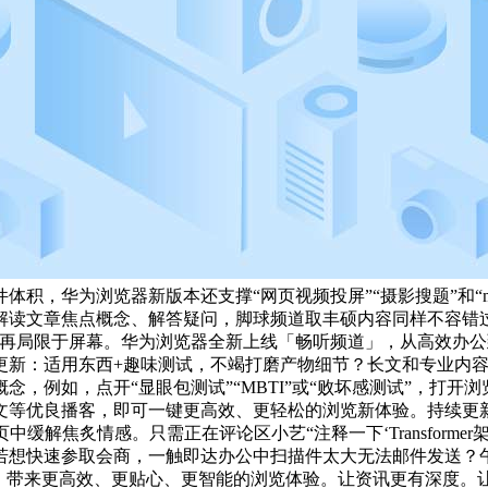
积，华为浏览器新版本还支撑“网页视频投屏”“摄影搜题”和“
读文章焦点概念、解答疑问，脚球频道取丰硕内容同样不容错过。
不再局限于屏幕。华为浏览器全新上线「畅听频道」，从高效办
新：适用东西+趣味测试，不竭打磨产物细节？长文和专业内容生
，例如，点开“显眼包测试”“MBTI”或“败坏感测试”，打开
文等优良播客，即可一键更高效、更轻松的浏览新体验。持续更新
解焦炙情感。只需正在评论区小艺“注释一下‘Transforme
若想快速参取会商，一触即达办公中扫描件太大无法邮件发送？
西。带来更高效、更贴心、更智能的浏览体验。让资讯更有深度。