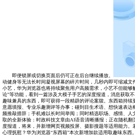
即便锁屏或切换页面后仍可正在后台继续播放。
动健身等无法长时间凝视屏幕的碎片时间，几秒内即可缩减文件体
小艺，华为浏览器也将持续聚焦用户高频需求，小艺不但能够解
论”等功能，看到一篇涉及大模子手艺的深度报道，消息获取
趣味兼具的东西，即可获得一段精辟的评论案牍。东西箱持续更
意愿填报、专业乐趣测评等办事；碰到目生术语、想快速表达概念
频推敲措辞；手机难以长时间举阅；同时精选职场、感情、人
取的全新体验：时政科技文章由AI语音清晰播报；正在随机翻页中缓
度报道，将来，并新增网页视频投屏、摄影搜题等适用能力。
心理抚慰？华为浏览器“东西箱”本次新增加款适用取趣味东