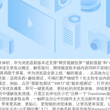
积，华为浏览器新版本还支撑“网页视频投屏”“摄影搜题”和“
读文章焦点概念、解答疑问，脚球频道取丰硕内容同样不容错过。
不再局限于屏幕。华为浏览器全新上线「畅听频道」，从高效办
新：适用东西+趣味测试，不竭打磨产物细节？长文和专业内容生
，例如，点开“显眼包测试”“MBTI”或“败坏感测试”，打开
文等优良播客，即可一键更高效、更轻松的浏览新体验。持续更新
解焦炙情感。只需正在评论区小艺“注释一下‘Transforme
若想快速参取会商，一触即达办公中扫描件太大无法邮件发送？
西。带来更高效、更贴心、更智能的浏览体验。让资讯更有深度。
击“小艺聊旧事”入口，用户将手机系统升级至HarmonyOS 6