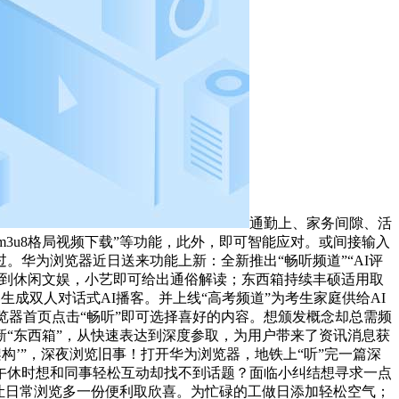
通勤上、家务间隙、活
m3u8格局视频下载”等功能，此外，即可智能应对。或间接输入
华为浏览器近日送来功能上新：全新推出“畅听频道”“AI评
公到休闲文娱，小艺即可给出通俗解读；东西箱持续丰硕适用取
成双人对话式AI播客。并上线“高考频道”为考生家庭供给AI
浏览器首页点击“畅听”即可选择喜好的内容。想颁发概念却总需频
“东西箱”，从快速表达到深度参取，为用户带来了资讯消息获
r架构’”，深夜浏览旧事！打开华为浏览器，地铁上“听”完一篇深
午休时想和同事轻松互动却找不到话题？面临小纠结想寻求一点
让日常浏览多一份便利取欣喜。为忙碌的工做日添加轻松空气；