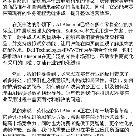
从零售商的产品数据库中提取最精准的信息，确保消费者获得
的商品推荐和查询结果始终保持高度相关。同时，它还能与零
售商现有的业务流程无缝集成，提升整体运营效率。
在英伟达的引领下，AI Blueprint已经在多个零售企业的实
际应用中展现出强大的价值。SoftServe率先采用这一方案，开
发了一款生成式AI购物助手，能够帮助消费者快速查找商
品，并支持虚拟试穿功能，让用户能在购买前直观了解服饰的
搭配效果。Dell Technologies和WWT作为早期合作伙伴，也积
极推动AI Blueprint在更广泛的零售市场落地，帮助零售商简化
AI采用的门槛，加速行业智能化进程。
然而，我们也要看到，尽管AI在零售行业的应用带来了
诸多好处，但我们也必须意识到其挑战和局限性。例如，如何
保护消费者的隐私，如何确保AI决策的公正性，以及如何处
理由AI错误导致的纠纷等等。这些都是我们在推进AI在零售
业应用过程中需要面对和解决的问题。
总的来说，英伟达的AI Blueprint正在引领一场零售革命，
它通过提供先进的AI解决方案，帮助零售商提升运营效率，
提高市场竞争力，同时也为消费者提供了更智能、更个性化的
购物体验。然而，我们也需要正视AI在零售业应用所面临的