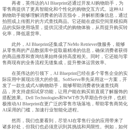
再者，英伟达的AI Blueprint还通过开发AI购物助手，为
零售商提供了更具智能化和个性化的购物交互方式。这种AI
购物助手能够理解消费者的语言指令，并解析图像信息，通过
拍照或上传图片的方式查找商品。它还能在虚拟空间里模拟商
品的实际使用场景，提供沉浸式的购物体验，从而提升购买转
化率，降低退货率。
此外，AI Blueprint还集成了NeMo Retriever微服务，能够
从零售商的产品数据库中提取最精准的信息，确保消费者获得
的商品推荐和查询结果始终保持高度相关。同时，它还能与零
售商现有的业务流程无缝集成，提升整体运营效率。
在英伟达的引领下，AI Blueprint已经在多个零售企业的实
际应用中展现出强大的价值。SoftServe率先采用这一方案，开
发了一款生成式AI购物助手，能够帮助消费者快速查找商
品，并支持虚拟试穿功能，让用户能在购买前直观了解服饰的
搭配效果。Dell Technologies和WWT作为早期合作伙伴，也积
极推动AI Blueprint在更广泛的零售市场落地，帮助零售商简化
AI采用的门槛，加速行业智能化进程。
然而，我们也要看到，尽管AI在零售行业的应用带来了
诸多好处，但我们也必须意识到其挑战和局限性。例如，如何