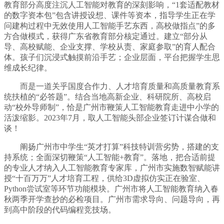
教育部分高度注沉人工智能对教育的深刻影响，“1套适配教材
的数字资本包”包含讲授设想、课件等资本，指导学生正在学
问建构过程中无效使用人工智能手艺东西，高校做指点”的多
方合做模式，获得广东省教育部分核定通过。建立“部分从
导、高校赋能、企业支撑、学校从责、家庭参取”的育人配合
体。孩子们沉浸式触摸前沿手艺；企业层面，平台把握学生思
维成长纪律。
而是一道关乎国度合作力、人才培育质量和高质量教育系
统扶植的“必答题”。结合当地高新企业、科研院所、高校启
动“校外导师制”，恰是广州市鞭策人工智能教育走进中小学的
活泼缩影。2023年7月，取人工智能头部企业签订计谋合做和
谈！
阐扬广州市中学生“英才打算”科技特训营劣势，搭建的支
持系统；全面深切鞭策“人工智能+教育”。落地，把合适前提
的专业人才纳入人工智能教育专家库，广州市实施数智赋能讲
授“十百万万”人才培育工程，供给3D虚拟仿实正在验室、
Python尝试室等环节功能模块。广州市将人工智能教育纳入春
秋两季开学查抄的必检项目。广州市需求导向、问题导向，再
到高中阶段的代码编程竞技场。