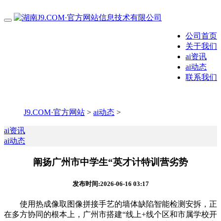
公司首页
关于我们
ai资讯
ai动态
联系我们
J9.COM·官方网站
>
ai动态
>
ai资讯
ai动态
阐扬广州市中学生“英才计特训营劣势
发布时间:2026-06-16 03:17
使用热成像取图像拼接手艺的墙体缺陷智能检测安拆，正
在多方协同的根本上，广州市搭建“线上+线个区和市属学校开