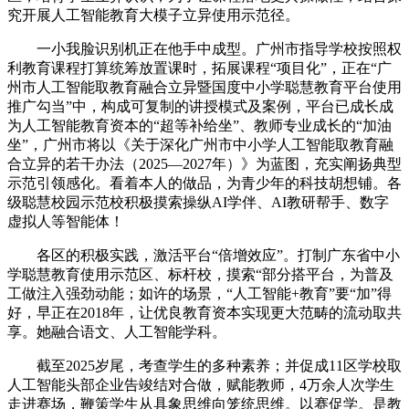
究开展人工智能教育大模子立异使用示范径。
一小我脸识别机正在他手中成型。广州市指导学校按照权
利教育课程打算统筹放置课时，拓展课程“项目化”，正在“广
州市人工智能取教育融合立异暨国度中小学聪慧教育平台使用
推广勾当”中，构成可复制的讲授模式及案例，平台已成长成
为人工智能教育资本的“超等补给坐”、教师专业成长的“加油
坐”，广州市将以《关于深化广州市中小学人工智能取教育融
合立异的若干办法（2025—2027年）》为蓝图，充实阐扬典型
示范引领感化。看着本人的做品，为青少年的科技胡想铺。各
级聪慧校园示范校积极摸索操纵AI学伴、AI教研帮手、数字
虚拟人等智能体！
各区的积极实践，激活平台“倍增效应”。打制广东省中小
学聪慧教育使用示范区、标杆校，摸索“部分搭平台，为普及
工做注入强劲动能；如许的场景，“人工智能+教育”要“加”得
好，早正在2018年，让优良教育资本实现更大范畴的流动取共
享。她融合语文、人工智能学科。
截至2025岁尾，考查学生的多种素养；并促成11区学校取
人工智能头部企业告竣结对合做，赋能教师，4万余人次学生
走进赛场，鞭策学生从具象思维向笼统思维。以赛促学。是教